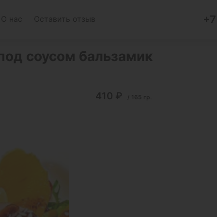
+7
О нас
Оставить отзыв
 под соусом бальзамик
410
₽
/
165
гр.