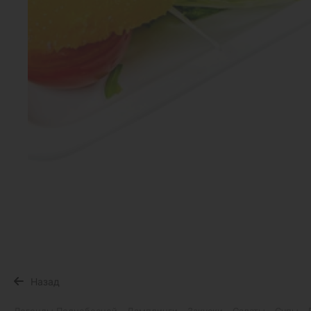
Назад
Легенды Поднебесной
Дамплинги
Закуски
Салаты
Супы