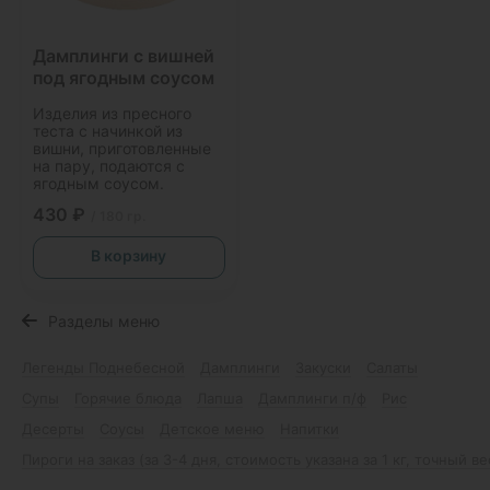
Дамплинги с вишней
под ягодным соусом
Изделия из пресного
теста с начинкой из
вишни, приготовленные
на пару, подаются с
ягодным соусом.
430 ₽
/ 180 гр.
В корзину
Разделы меню
Легенды Поднебесной
Дамплинги
Закуски
Салаты
Супы
Горячие блюда
Лапша
Дамплинги п/ф
Рис
Десерты
Соусы
Детское меню
Напитки
Пироги на заказ (за 3-4 дня, стоимость указана за 1 кг, точный в