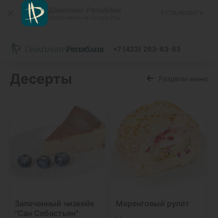
Дамплинг Репаблик
УСТАНОВИТЬ
Приложение на Google Play
+7 (423) 263-63-63
Десерты
Разделы меню
Запеченный чизкейк
Меренговый рулет
"Сан Себастьян"