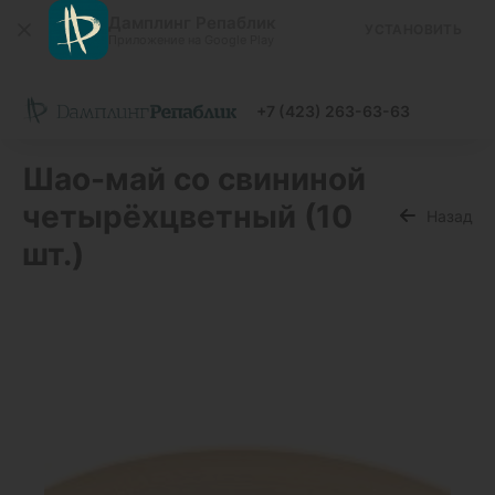
Дамплинг Репаблик
УСТАНОВИТЬ
Приложение на Google Play
+7 (423) 263-63-63
Шао-май со свининой
четырёхцветный (10
Назад
шт.)