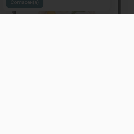
Согласен(а)
Приморский край, г. Владивосток, ул.
Светланская 31
Меню
Доставка и оплата
О нас
Оставить отзыв
+7 (423) 263-63-63
Телефон доставки