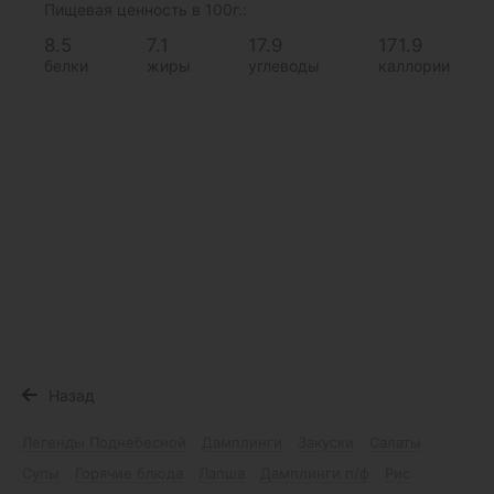
Пищевая ценность в 100г.:
8.5
7.1
17.9
171.9
белки
жиры
углеводы
каллории
Назад
Легенды Поднебесной
Дамплинги
Закуски
Салаты
Супы
Горячие блюда
Лапша
Дамплинги п/ф
Рис