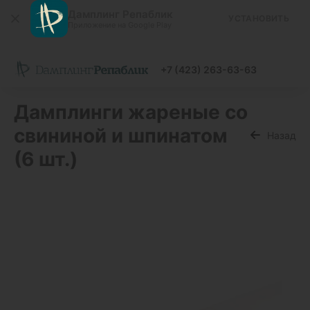
Дамплинг Репаблик
УСТАНОВИТЬ
Приложение на Google Play
+7 (423) 263-63-63
Дамплинги жареные со
свининой и шпинатом
Назад
(6 шт.)