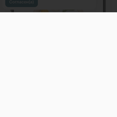
Согласен(а)
Приморский край, г. Владивосток, ул.
Светланская 31
Меню
Доставка и оплата
О нас
Оставить отзыв
+7 (423) 263-63-63
Телефон доставки