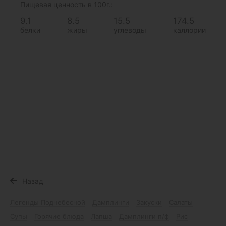
Пищевая ценность в 100г.:
9.1
8.5
15.5
174.5
белки
жиры
углеводы
каллории
Назад
Легенды Поднебесной
Дамплинги
Закуски
Салаты
Супы
Горячие блюда
Лапша
Дамплинги п/ф
Рис